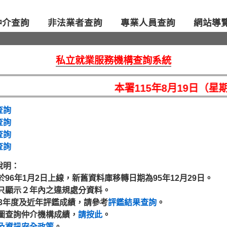
仲介查詢
非法業者查詢
專業人員查詢
網站導
私立就業服務機構查詢系統
本署115年8月19日（星
查詢
查詢
查詢
查詢
說明：
於96年1月2日上線，新舊資料庫移轉日期為95年12月29日。
只顯示２年內之違規處分資料。
13年度及近年評鑑成績，請參考
評鑑結果查詢
。
圖查詢仲介機構成績，
請按此
。
及資訊安全政策
。